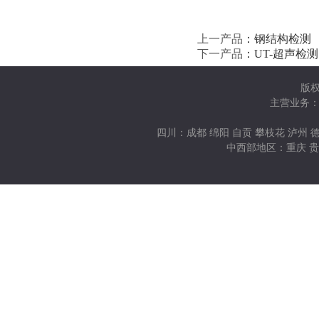
上一产品
：
钢结构检测
下一产品
：
UT-超声检测
版
主营业务：
四川：成都 绵阳 自贡 攀枝花 泸州 德
中西部地区：重庆 贵州