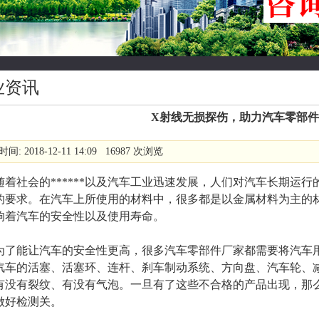
业资讯
X射线无损探伤，助力汽车零部
间: 2018-12-11 14:09 16987 次浏览
社会的******以及汽车工业迅速发展，人们对汽车长期运行的*
的要求。在汽车上所使用的材料中，很多都是以金属材料为主的
响着汽车的安全性以及使用寿命。
能让汽车的安全性更高，很多汽车零部件厂家都需要将汽车用
汽车的活塞、活塞环、连杆、刹车制动系统、方向盘、汽车轮、
有没有裂纹、有没有气泡。一旦有了这些不合格的产品出现，那么
做好检测关。