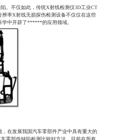
。不仅如此，传统X射线检测仪3D工业CT
分辨率X射线无损探伤检测设备不仅仅在这些
中开辟了******的应用领域。
，在发展我国汽车零部件产业中具有重大的
为汽车零部件缺陷检测比较好方法。目前在所有