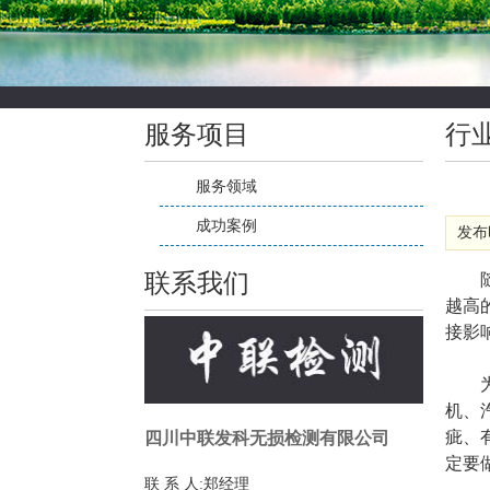
服务项目
行
服务领域
成功案例
发布时
联系我们
随着
越高
接影
为了
机、
疵、
四川中联发科无损检测有限公司
定要
联 系 人:郑经理