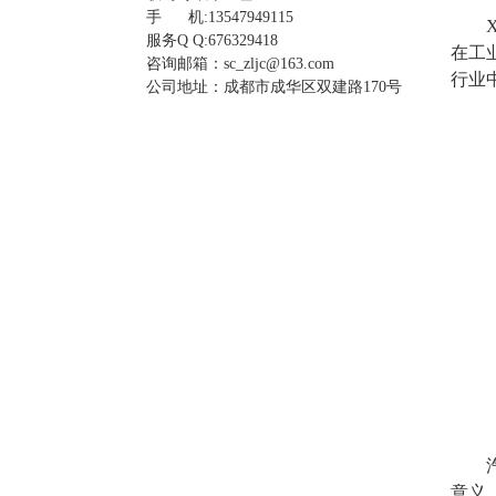
手 机:13547949115
X射
服务Q Q:676329418
在工
咨询邮箱：sc_zljc@163.com
行业
公司地址：成都市成华区双建路170号
汽车
意义