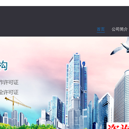
首页
公司简介