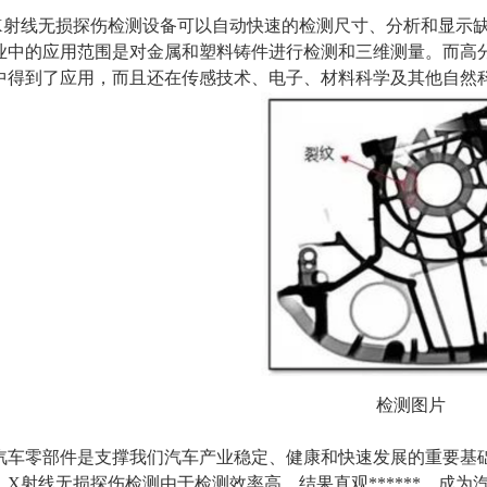
线无损探伤检测设备可以自动快速的检测尺寸、分析和显示缺陷
业中的应用范围是对金属和塑料铸件进行检测和三维测量。而高
中得到了应用，而且还在传感技术、电子、材料科学及其他自然科学
检测图片
零部件是支撑我们汽车产业稳定、健康和快速发展的重要基础
。X射线无损探伤检测由于检测效率高，结果直观******，成