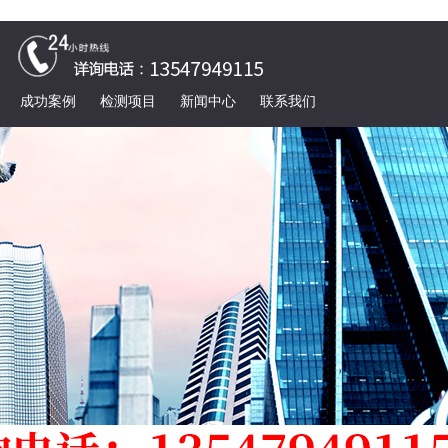
成功案例
检测项目
新闻中心
联系我们