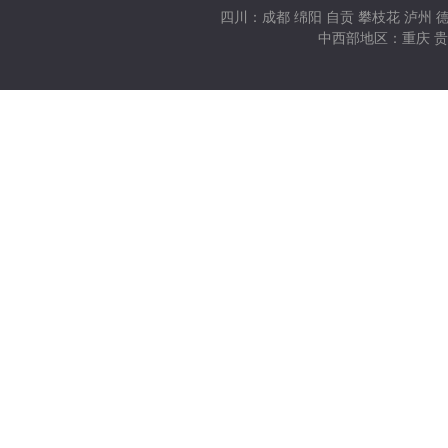
四川：成都 绵阳 自贡 攀枝花 泸州 德
中西部地区：重庆 贵州